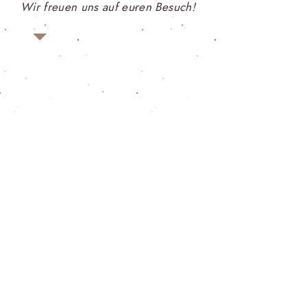
Wir freuen uns auf euren Besuch!
{ Was gibt es wann? }
***Unsere regulären Öffnungszeiten gelten
wieder ab Ende März 2026
Öffnungszeiten zu Ramadan - siehe oben***
Frühstück ~ Brunch
Montag: Ruhetag